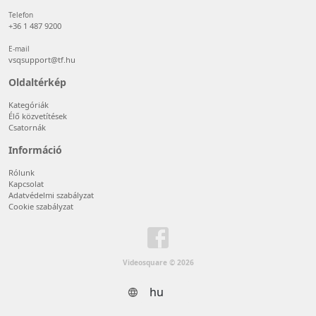
Telefon
+36 1 487 9200
E-mail
vsqsupport@tf.hu
Oldaltérkép
Kategóriák
Élő közvetítések
Csatornák
Információ
Rólunk
Kapcsolat
Adatvédelmi szabályzat
Cookie szabályzat
Videosquare © 2026