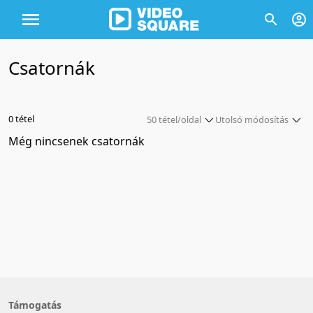
Csatornák
0 tétel
50 tétel/oldal
Utolsó módosítás
Még nincsenek csatornák
5 tétel/oldal
Utolsó módosítás
10 tétel/oldal
Utolsó módosítás
20 tétel/oldal
Létrehozás szerint
50 tétel/oldal
Létrehozás szerint
100 tétel/oldal
Cím szerint
Cím szerint
Támogatás