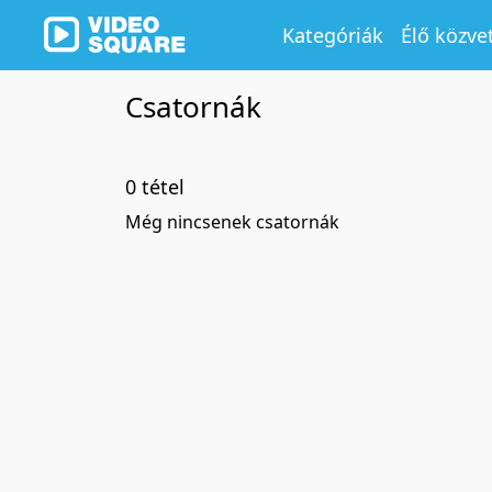
Kategóriák
Élő közve
Csatornák
0 tétel
Még nincsenek csatornák