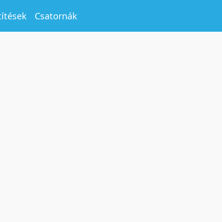
títések
Csatornák