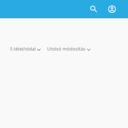
5 tétel/oldal
Utolsó módosítás
5 tétel/oldal
Utolsó módosítás
10 tétel/oldal
Utolsó módosítás
20 tétel/oldal
Létrehozás szerint
50 tétel/oldal
Létrehozás szerint
100 tétel/oldal
Cím szerint
Cím szerint