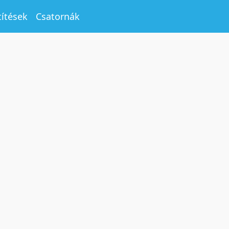
títések
Csatornák