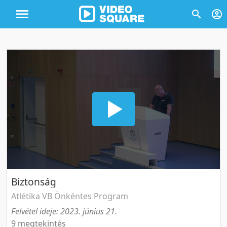
Biztonság
Atlétika VB Önkéntes Program
Felvétel ideje: 2023. június 21.
9 megtekintés