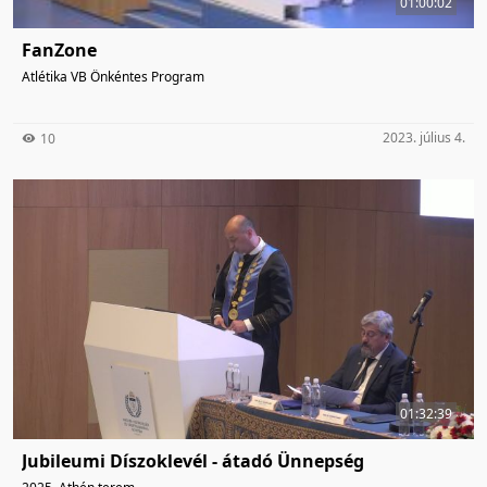
01:00:02
FanZone
Atlétika VB Önkéntes Program
2023. július 4.
10
01:32:39
Jubileumi Díszoklevél - átadó Ünnepség