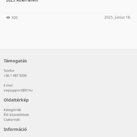
2025. Athén terem
2025. június 18.
300
Támogatás
Telefon
+36 1 487 9200
E-mail
vsqsupport@tf.hu
Oldaltérkép
Kategóriák
Élő közvetítések
Csatornák
Információ