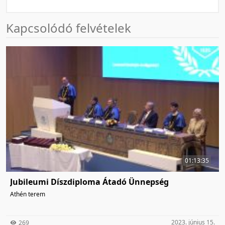
Kapcsolódó felvételek
01:13:35
Jubileumi Díszdiploma Átadó Ünnepség
Athén terem
2023. június 15.
269