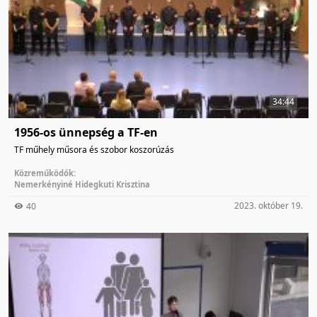
34:44
1956-os ünnepség a TF-en
TF műhely műsora és szobor koszorúzás
Közreműködők:
Nemerkényiné Hidegkuti Krisztina
2023. október 19.
40