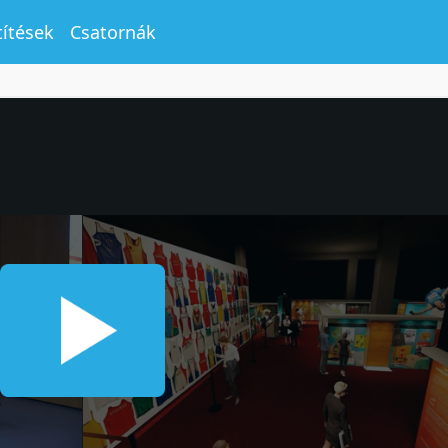
títések
Csatornák