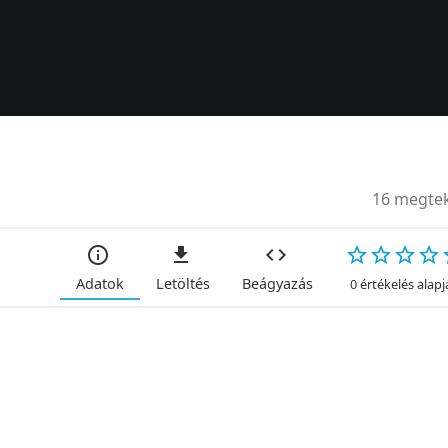
16 megtek
Adatok
Letöltés
Beágyazás
0 értékelés alap