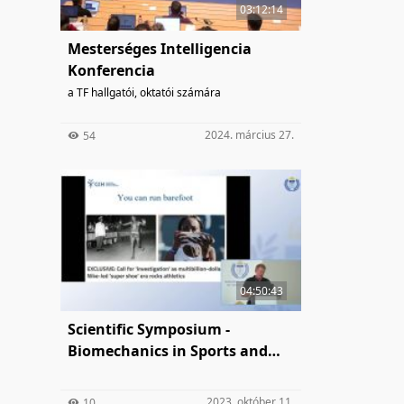
03:12:14
Mesterséges Intelligencia
Konferencia
a TF hallgatói, oktatói számára
2024. március 27.
54
04:50:43
Scientific Symposium -
Biomechanics in Sports and
Ageing
2023. október 11.
10