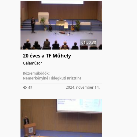
01:50:38
20 éves a TF Műhely
Gálaműsor
Közreműködők:
Nemerkényiné Hidegkuti Krisztina
2024. november 14.
45