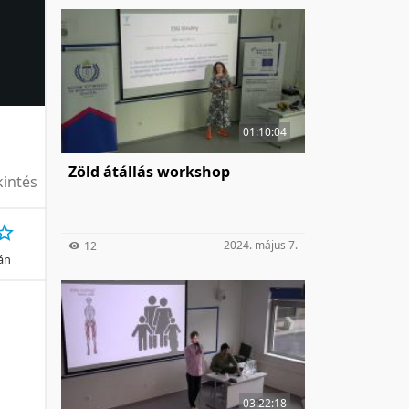
01:10:04
Zöld átállás workshop
intés
2024. május 7.
12
ján
03:22:18