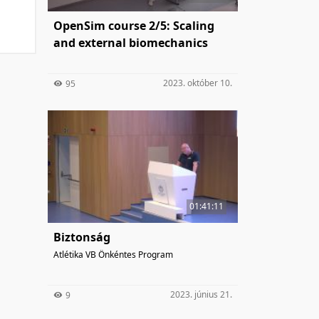
OpenSim course 2/5: Scaling
and external biomechanics
2023. október 10.
95
01:41:11
Biztonság
Atlétika VB Önkéntes Program
2023. június 21.
9