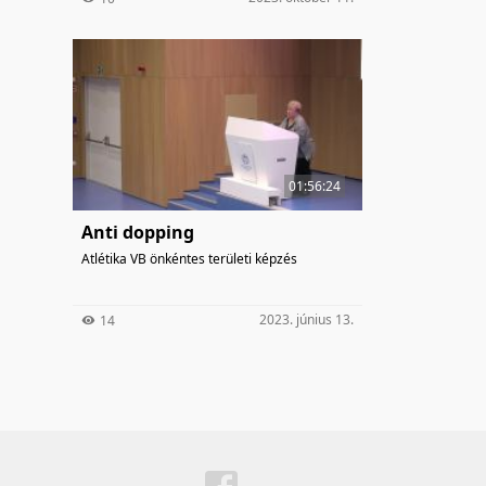
01:56:24
Anti dopping
Atlétika VB önkéntes területi képzés
2023. június 13.
14