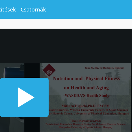
títések
Csatornák