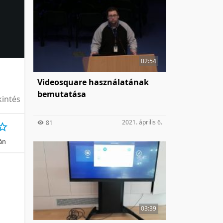
02:54
Videosquare használatának
bemutatása
intés
2021. április 6.
81
ján
03:39