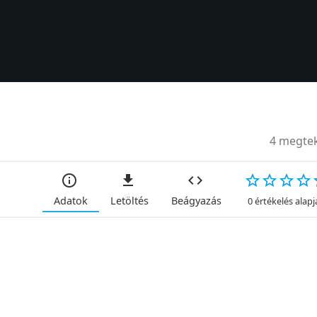
4 megtek
Adatok
Letöltés
Beágyazás
0 értékelés alap