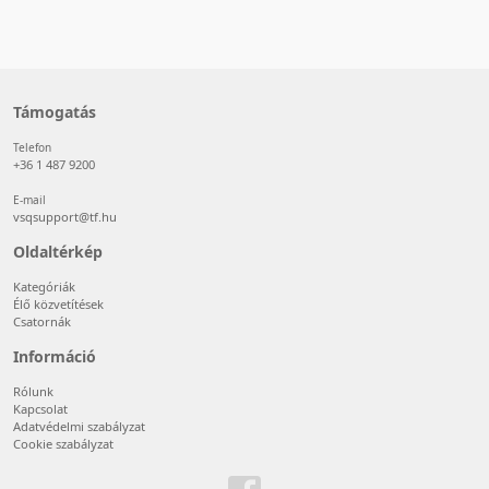
Támogatás
Telefon
+36 1 487 9200
E-mail
vsqsupport@tf.hu
Oldaltérkép
Kategóriák
Élő közvetítések
Csatornák
Információ
Rólunk
Kapcsolat
Adatvédelmi szabályzat
Cookie szabályzat