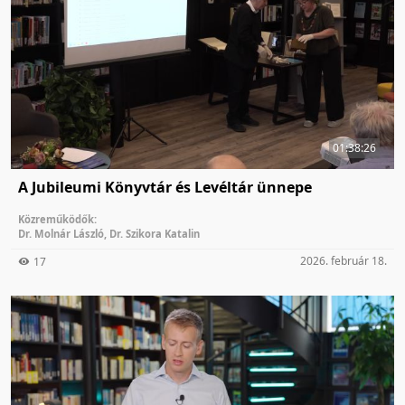
01:38:26
A Jubileumi Könyvtár és Levéltár ünnepe
Közreműködők:
Dr. Molnár László
,
Dr. Szikora Katalin
2026. február 18.
17