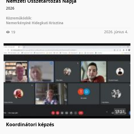
Nemzeti Összetartozás Napja
2026
Közreműködők:
Nemerkényiné Hidegkuti Krisztina
2026. június 4.
19
53:53
Koordinátori képzés