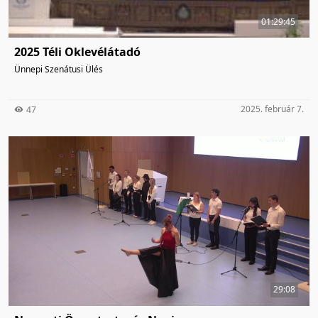
01:29:45
2025 Téli Oklevélátadó
Ünnepi Szenátusi Ülés
2025. február 7.
47
29:08