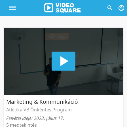
Marketing & Kommunikáció
Atlétika VB Önkéntes Program
Felvétel ideje: 2023. július 17.
5 megtekintés