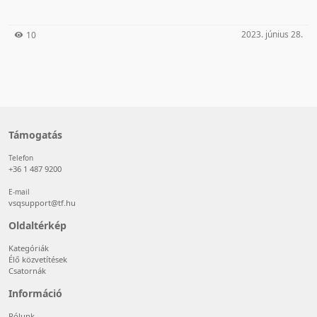
2023. június 28.
10
Támogatás
Telefon
+36 1 487 9200
E-mail
vsqsupport@tf.hu
Oldaltérkép
Kategóriák
Élő közvetítések
Csatornák
Információ
Rólunk