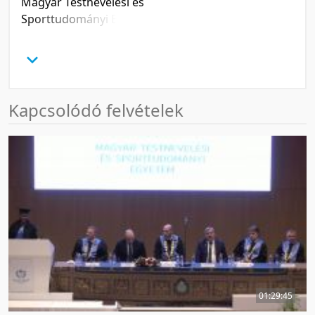
Magyar Testnevelési és
Sporttudományi Egyetem
Athén II terem
Kapcsolódó felvételek
01:29:45