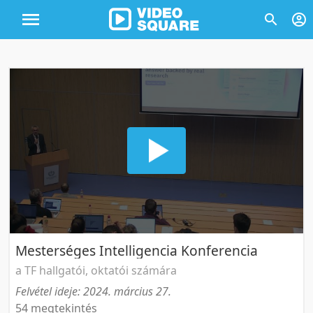
Mesterséges Intelligencia Konferencia
a TF hallgatói, oktatói számára
Felvétel ideje: 2024. március 27.
54 megtekintés