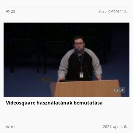
2023. október 13.
23
02:54
Videosquare használatának bemutatása
2021. április 6.
81