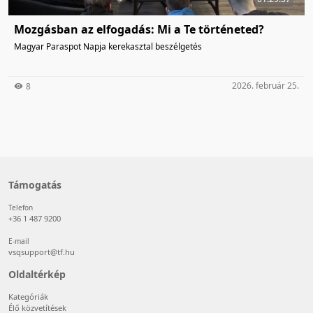
Mozgásban az elfogadás: Mi a Te történeted?
Magyar Paraspot Napja kerekasztal beszélgetés
2026. február 25.
8
Támogatás
Telefon
+36 1 487 9200
E-mail
vsqsupport@tf.hu
Oldaltérkép
Kategóriák
Élő közvetítések