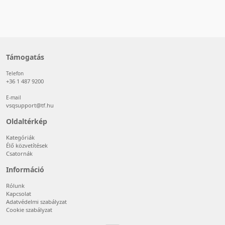
Támogatás
Telefon
+36 1 487 9200
E-mail
vsqsupport@tf.hu
Oldaltérkép
Kategóriák
Élő közvetítések
Csatornák
Információ
Rólunk
Kapcsolat
Adatvédelmi szabályzat
Cookie szabályzat