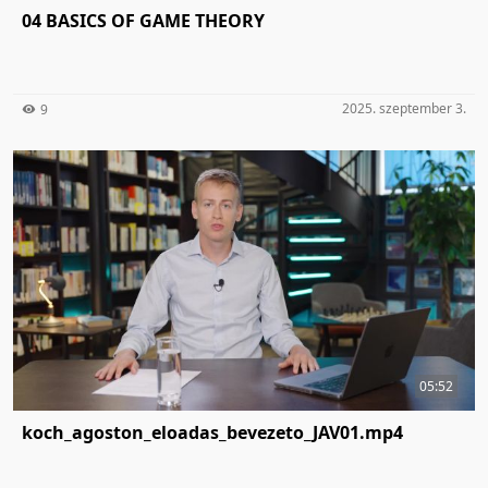
04 BASICS OF GAME THEORY
2025. szeptember 3.
9
05:52
koch_agoston_eloadas_beve­zeto_JAV01.mp4