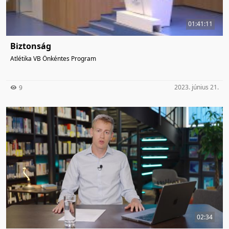
01:41:11
Biztonság
Atlétika VB Önkéntes Program
2023. június 21.
9
02:34