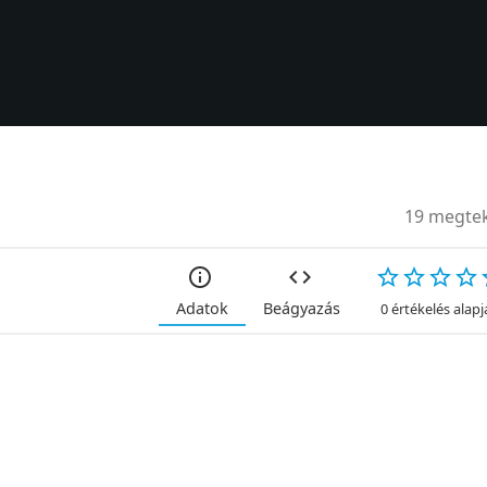
19 megtek
Adatok
Beágyazás
0 értékelés alap