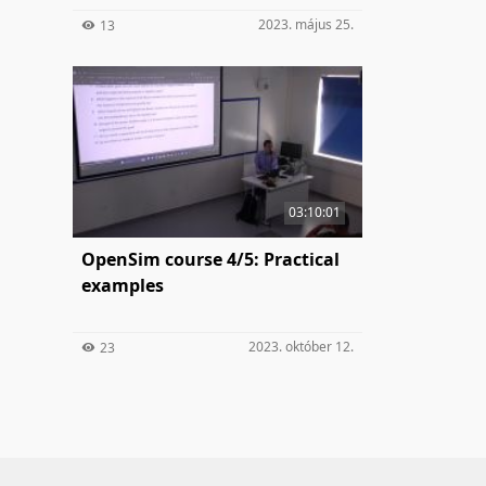
2023. május 25.
13
03:10:01
OpenSim course 4/5: Practical
examples
2023. október 12.
23