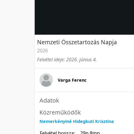
Nemzeti Összetartozás Napja
2026
Felvétel ideje: 2026. június 4.
Varga Ferenc
Adatok
Közreműködők
Nemerkényiné Hidegkuti Krisztina
Felvétel hossza:
29p 8mp