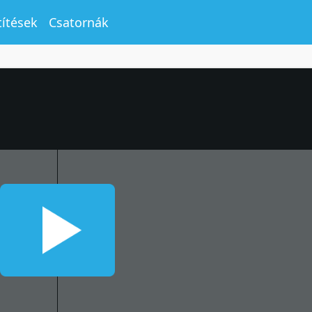
títések
Csatornák