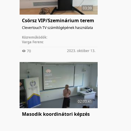
03:39
Csörsz VIP/Szeminárium terem
Clevertouch TV számítógépének használata
Közreműködők:
Varga Ferenc
2023. október 13.
70
02:03:41
Masodik koordinátori képzés