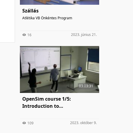
Szállás
Atlétika VB Önkéntes Program
2023. június 21.
16
03:03:31
OpenSim course 1/5:
Introduction to
musculoskeletal modelling
2023. október 9.
109