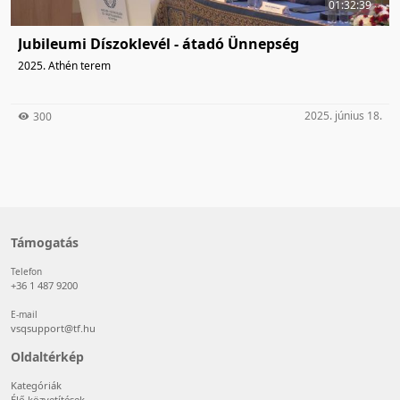
01:32:39
Jubileumi Díszoklevél - átadó Ünnepség
2025. Athén terem
2025. június 18.
300
Támogatás
Telefon
+36 1 487 9200
E-mail
vsqsupport@tf.hu
Oldaltérkép
Kategóriák
Élő közvetítések