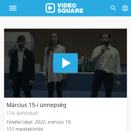
Március 15-i ünnepség
174. évforduló
Felvétel ideje: 2022. március 10.
151 megtekintés