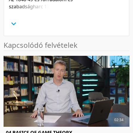
szabadságharc 174. évfordulójára
szervezett megemlékezés
Kapcsolódó felvételek
02:34
04 BASICS OF GAME THEORY