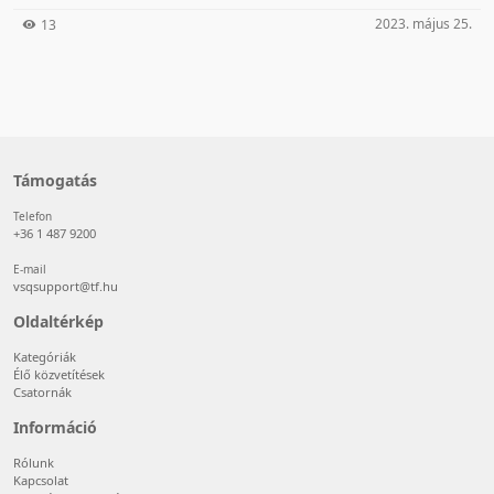
2023. május 25.
13
Támogatás
Telefon
+36 1 487 9200
E-mail
vsqsupport@tf.hu
Oldaltérkép
Kategóriák
Élő közvetítések
Csatornák
Információ
Rólunk
Kapcsolat