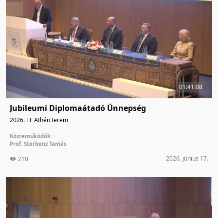
01:41:08
Jubileumi Diplomaátadó Ünnepség
2026. TF Athén terem
Közreműködők:
Prof. Sterbenz Tamás
2026. június 17.
210