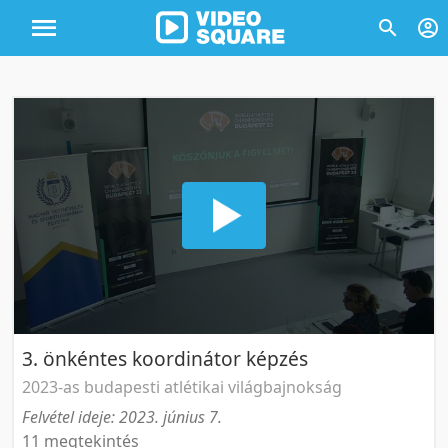
3. önkéntes koordinátor képzés
2023-as budapesti atlétikai világbajnokság
Felvétel ideje: 2023. június 7.
11 megtekintés