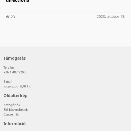
2023. október 13.
23
Támogatás
Telefon
+36 1 487 9200
E-mail
vsqsupport@tf.hu
Oldaltérkép
Kategóriák
Élő közvetítések
Csatornák
Információ