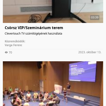
03:39
Csörsz VIP/Szeminárium terem
Clevertouch TV számítógépének használata
Közreműködők:
Varga Ferenc
2023. október 13.
70