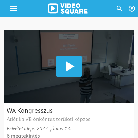
WA Kongresszus
Atlétika VB önkéntes területi képzés
Felvétel ideje: 2023. június 13.
6 megtekintés