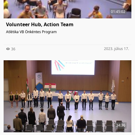
01:45:02
Volunteer Hub, Action Team
Atlétika VB Önkéntes Program
2023. július 17.
36
34:36