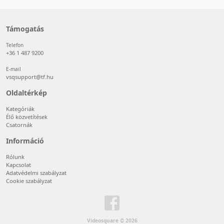
Támogatás
Telefon
+36 1 487 9200
E-mail
vsqsupport@tf.hu
Oldaltérkép
Kategóriák
Élő közvetítések
Csatornák
Információ
Rólunk
Kapcsolat
Adatvédelmi szabályzat
Cookie szabályzat
Videosquare © 2026