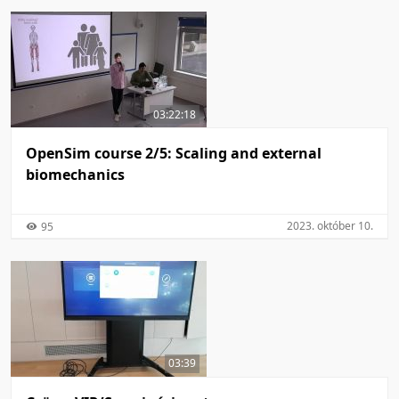
03:22:18
OpenSim course 2/5: Scaling and external
biomechanics
2023. október 10.
95
03:39