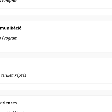
es Program
mmunikáció
es Program
 területi képzés
periences