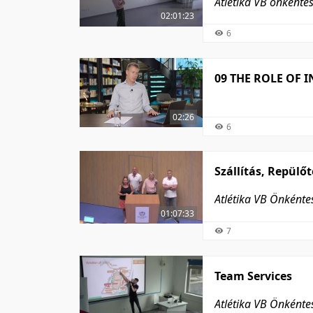
Atlétika VB önkéntes
02:01:23
6
09 THE ROLE OF 
02:26
6
Szállítás, Repülő
Atlétika VB Önként
01:07:33
7
Team Services
Atlétika VB Önként