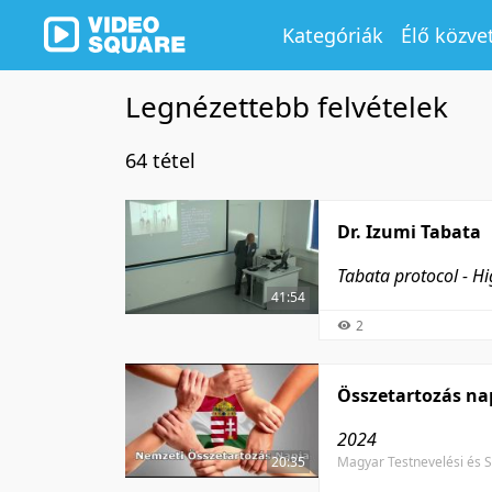
Kategóriák
Élő közve
Legnézettebb felvételek
64 tétel
Dr. Izumi Tabata
Tabata protocol - Hi
41:54
2
Összetartozás na
2024
20:35
Magyar Testnevelési és 