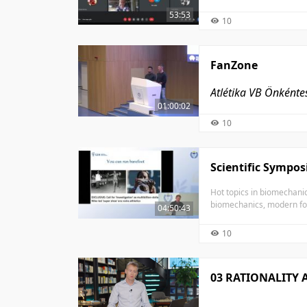
53:53
10
FanZone
Atlétika VB Önként
01:00:02
10
Scientific Sympo
Hot topics in biomechani
biomechanics, modern foo
04:50:43
10
03 RATIONALITY