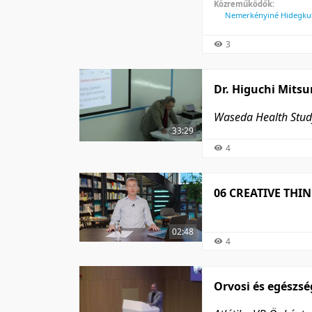
Közreműködők:
Nemerkényiné Hidegkuti
3
Dr. Higuchi Mitsu
Waseda Health Stud
33:29
4
06 CREATIVE THI
02:48
4
Orvosi és egészsé