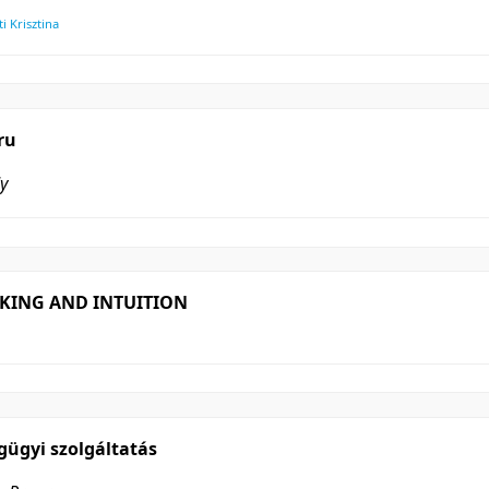
 Krisztina
ru
y
NKING AND INTUITION
gügyi szolgáltatás