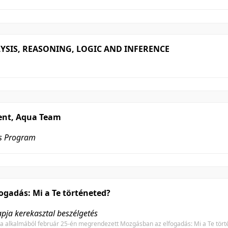
LYSIS, REASONING, LOGIC AND INFERENCE
nt, Aqua Team
es Program
ogadás: Mi a Te történeted?
ja kerekasztal beszélgetés
 alkalmából február 25-én megrendezett Mozgásban az elfogadás: Mi a Te törté