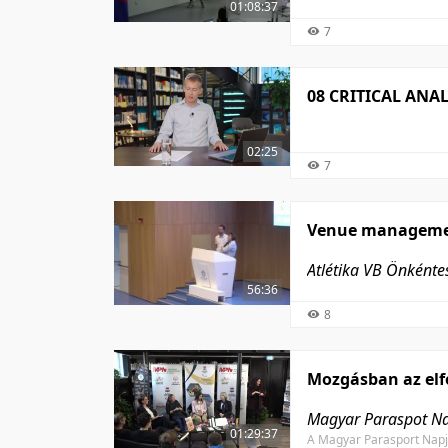
01:08:37
7
08 CRITICAL ANA
02:25
7
Venue manageme
Atlétika VB Önként
56:36
8
Mozgásban az elf
Magyar Paraspot Nap
01:29:37
A Magyar Parasport Napja