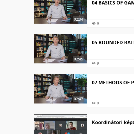
04 BASICS OF GA
02:34
9
05 BOUNDED RATI
02:45
9
07 METHODS OF 
02:47
9
Koordinátori kép