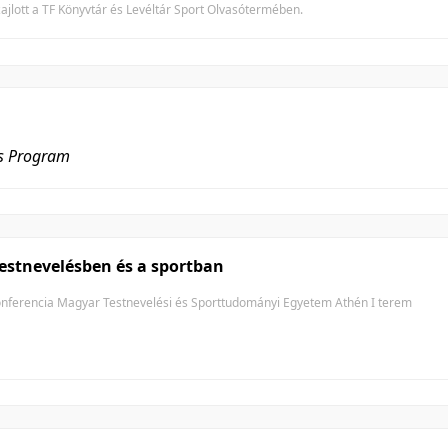
ajlott a TF Könyvtár és Levéltár Sport Olvasótermében.
es Program
testnevelésben és a sportban
ferencia Magyar Testnevelési és Sporttudományi Egyetem Athén I terem