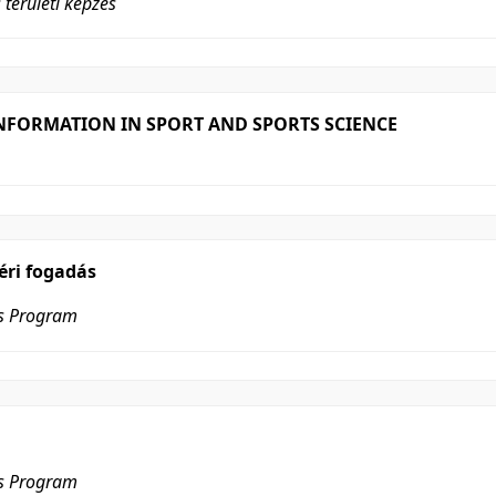
 területi képzés
INFORMATION IN SPORT AND SPORTS SCIENCE
téri fogadás
es Program
es Program