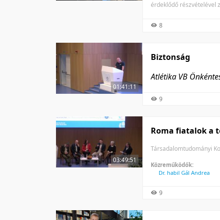
érdeklődő részvételével z
8
Biztonság
Atlétika VB Önként
01:41:11
9
Roma fiatalok a 
Társadalomtudományi Kon
03:49:51
Közreműködők:
Dr. habil Gál Andrea
9