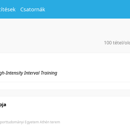
títések
Csatornák
100 tétel/ol
5 tétel/oldal
10 tétel/old
20 tétel/old
gh-Intensity Interval Training
50 tétel/old
100 tétel/ol
pja
Sporttudományi Egyetem Athén terem