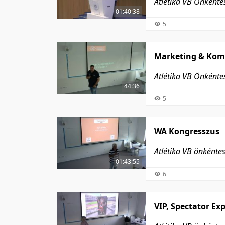
Atlétika VB Önként
01:40:38
5
Marketing & Ko
Atlétika VB Önként
44:36
5
WA Kongresszus
Atlétika VB önkéntes
01:43:55
6
VIP, Spectator Ex