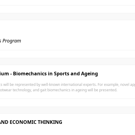
es Program
sium - Biomechanics in Sports and Ageing
cs will be represented by well-known international experts. For example, novel 
twear technology, and gait biomechanics in ageing will be presented.
 AND ECONOMIC THINKING