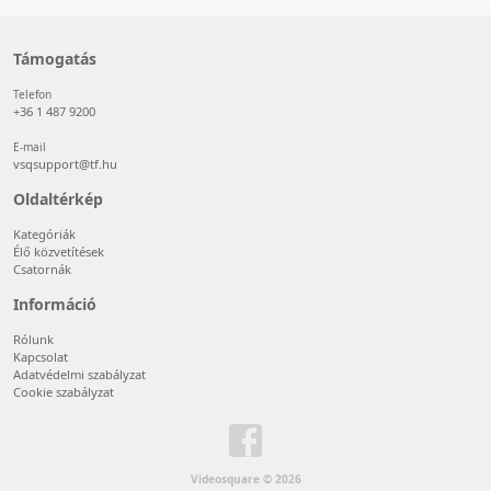
Támogatás
Telefon
+36 1 487 9200
E-mail
vsqsupport@tf.hu
Oldaltérkép
Kategóriák
Élő közvetítések
Csatornák
Információ
Rólunk
Kapcsolat
Adatvédelmi szabályzat
Cookie szabályzat
Videosquare © 2026