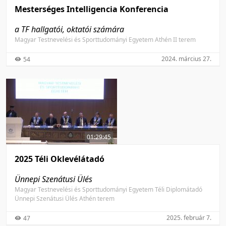
Mesterséges Intelligencia Konferencia
a TF hallgatói, oktatói számára
Magyar Testnevelési és Sporttudományi Egyetem Athén II terem
2024. március 27.
54
01:29:45
2025 Téli Oklevélátadó
Ünnepi Szenátusi Ülés
Magyar Testnevelési és Sporttudományi Egyetem Téli Diplomátadó
Ünnepi Szenátusi Ülés Athén terem
2025. február 7.
47