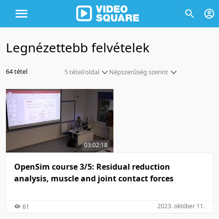
Legnézettebb felvételek
64 tétel
5 tétel/oldal
Népszerűség szerint
5 tétel/oldal
Népszerűség szerint
10 tétel/oldal
Népszerűség szerint
20 tétel/oldal
Népszerűség ezen a héten
50 tétel/oldal
Népszerűség ezen a héten
03:02:18
100 tétel/oldal
Népszerűség ebben a hónapban
Népszerűség ebben a hónapban
OpenSim course 3/5: Residual reduction
analysis, muscle and joint contact forces
2023. október 11.
61