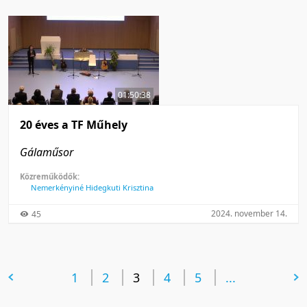
01:50:38
20 éves a TF Műhely
Gálaműsor
Közreműködők:
Nemerkényiné Hidegkuti Krisztina
2024. november 14.
45
előző oldal
1
2
3
4
5
következő oldal
...