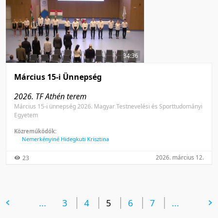
34:36
Március 15-i Ünnepség
2026. TF Athén terem
Március 15-i ünnepség 2026. Magyar Testnevelési és Sporttudományi
Egyetem
Közreműködők:
Nemerkényiné Hidegkuti Krisztina
2026. március 12.
23
előző oldal
...
3
4
5
6
következő oldal
7
...