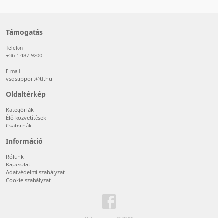
Támogatás
Telefon
+36 1 487 9200
E-mail
vsqsupport@tf.hu
Oldaltérkép
Kategóriák
Élő közvetítések
Csatornák
Információ
Rólunk
Kapcsolat
Adatvédelmi szabályzat
Cookie szabályzat