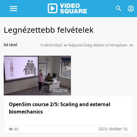
Legnézettebb felvételek
64 tétel
5 tétel/oldal
Népszerűség ebben a hónapban
5 tétel/oldal
Népszerűség szerint
10 tétel/oldal
Népszerűség szerint
20 tétel/oldal
Népszerűség ezen a héten
50 tétel/oldal
Népszerűség ezen a héten
03:22:18
100 tétel/oldal
Népszerűség ebben a hónapban
Népszerűség ebben a hónapban
OpenSim course 2/5: Scaling and external
biomechanics
2023. október 10.
95