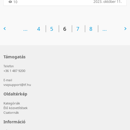
2023. október 11.
10
előző oldal
...
4
5
6
7
következő oldal
8
...
Támogatás
Telefon
+36 1 487 9200
E-mail
vsqsupport@tf.hu
Oldaltérkép
Kategóriák
Élő közvetítések
Csatornák
Információ