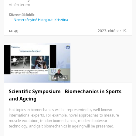
Athén terem
Közreműködők:
Nemerkényiné Hidegkuti Krisztina
2023. október 19.
40
04:50:43
Scientific Symposium - Biomechanics in Sports
and Ageing
Hot topics in biomechanics will be represented by well-known
international experts. For example, novel approaches to measure
muscle excitation, tendon biomechanics, modern footwear
technology, and gait biomechanics in ageing will be presented.