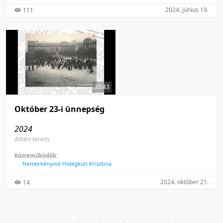
2024. június 19.
111
30:43
Október 23-i ünnepség
2024
Athén terem
Közreműködők:
Nemerkényiné Hidegkuti Krisztina
2024. október 21.
14