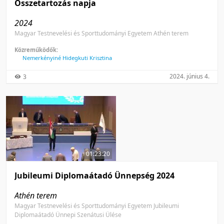
Összetartozás napja
2024
Magyar Testnevelési és Sporttudományi Egyetem Athén terem
Közreműködők:
Nemerkényiné Hidegkuti Krisztina
2024. június 4.
3
01:23:20
Jubileumi Diplomaátadó Ünnepség 2024
Athén terem
Magyar Testnevelési és Sporttudományi Egyetem Jubileumi
Diplomaátadó Ünnepi Szenátusi Ülése