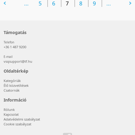
előző oldal
...
5
6
7
8
következő oldal
9
...
Támogatás
Telefon
+36 1 487 9200
E-mail
vsqsupport@tf.hu
Oldaltérkép
Kategóriák
Élő közvetítések
Csatornák
Információ
Rólunk
Kapcsolat
Adatvédelmi szabályzat
Cookie szabályzat