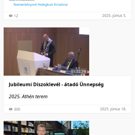
Nemerkényiné Hidegkuti Krisztina
2025. június 5.
12
01:32:39
Jubileumi Díszoklevél - átadó Ünnepség
2025. Athén terem
2025. június 18.
300