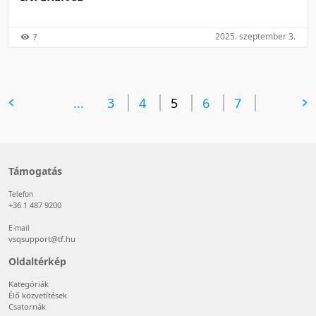
2025. szeptember 3.
7
előző oldal
...
3
4
5
6
következő oldal
7
Támogatás
Telefon
+36 1 487 9200
E-mail
vsqsupport@tf.hu
Oldaltérkép
Kategóriák
Élő közvetítések
Csatornák