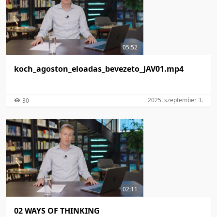
05:52
koch_agoston_eloadas_beve­zeto_JAV01.mp4
2025. szeptember 3.
30
02:11
02 WAYS OF THINKING