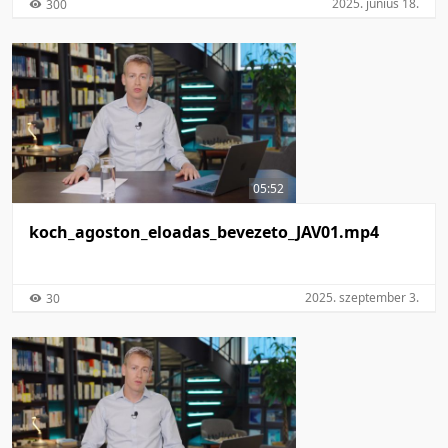
2025. június 18.
300
05:52
koch_agoston_eloadas_beve­zeto_JAV01.mp4
2025. szeptember 3.
30