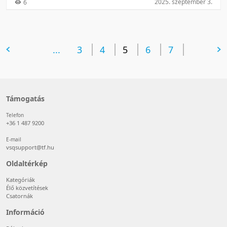
2025. szeptember 3.
6
előző oldal
...
3
4
5
6
következő oldal
7
Támogatás
Telefon
+36 1 487 9200
E-mail
vsqsupport@tf.hu
Oldaltérkép
Kategóriák
Élő közvetítések
Csatornák
Információ