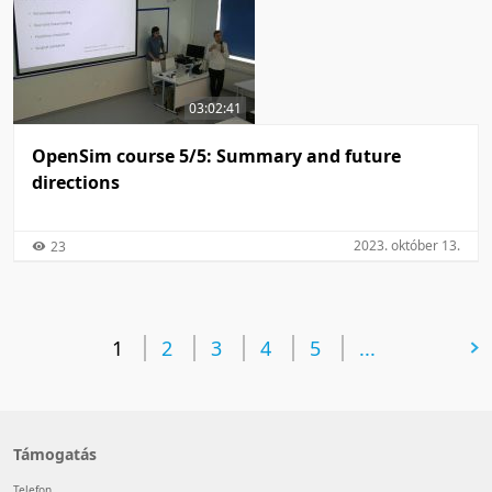
03:02:41
OpenSim course 5/5: Summary and future
directions
2023. október 13.
23
1
2
3
4
5
következő oldal
...
Támogatás
Telefon