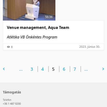
56:36
Venue management, Aqua Team
Atlétika VB Önkéntes Program
2023. június 30.
8
előző oldal
...
3
4
5
6
következő oldal
7
...
Támogatás
Telefon
+36 1 487 9200