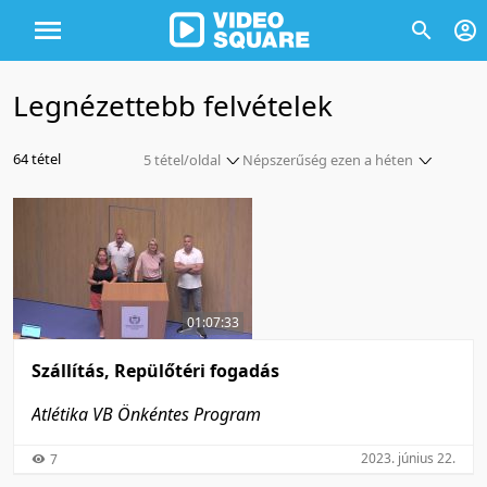
Legnézettebb felvételek
64 tétel
5 tétel/oldal
Népszerűség ezen a héten
5 tétel/oldal
Népszerűség szerint
10 tétel/oldal
Népszerűség szerint
20 tétel/oldal
Népszerűség ezen a héten
50 tétel/oldal
Népszerűség ezen a héten
01:07:33
100 tétel/oldal
Népszerűség ebben a hónapban
Népszerűség ebben a hónapban
Szállítás, Repülőtéri fogadás
Atlétika VB Önkéntes Program
2023. június 22.
7