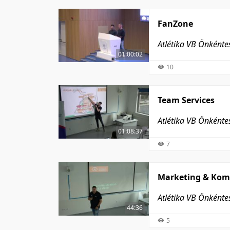
FanZone
Atlétika VB Önként
01:00:02
10
Team Services
Atlétika VB Önként
01:08:37
7
Marketing & Ko
Atlétika VB Önként
44:36
5