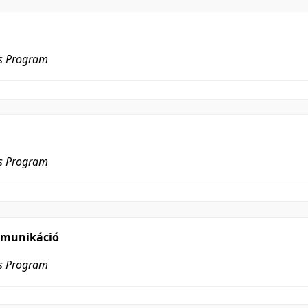
es Program
es Program
mmunikáció
es Program