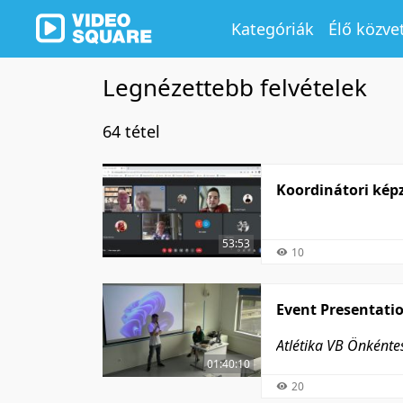
Kategóriák
Élő közve
Legnézettebb felvételek
64 tétel
Koordinátori kép
53:53
10
Event Presentati
Atlétika VB Önként
01:40:10
20