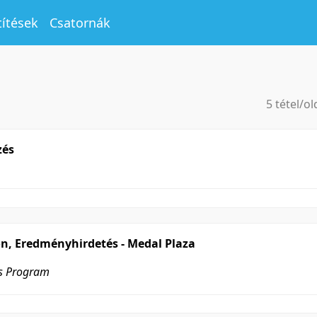
títések
Csatornák
5 tétel/ol
5 tétel/ol
10 tétel/o
zés
20 tétel/o
50 tétel/o
100 tétel/
on, Eredményhirdetés - Medal Plaza
es Program