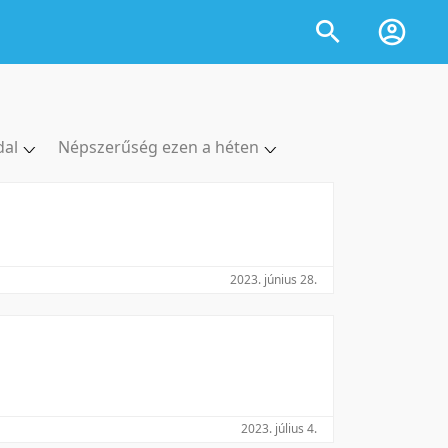
dal
Népszerűség ezen a héten
dal
Népszerűség szerint
ldal
Népszerűség szerint
ldal
Népszerűség ezen a héten
ldal
Népszerűség ezen a héten
2023. június 28.
oldal
Népszerűség ebben a hónapban
Népszerűség ebben a hónapban
2023. július 4.