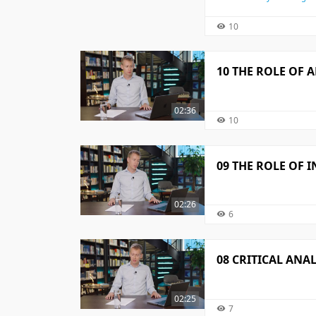
10
10 THE ROLE OF 
02:36
10
09 THE ROLE OF 
02:26
6
08 CRITICAL ANA
02:25
7