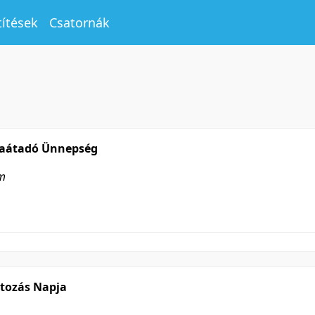
títések
Csatornák
maátadó Ünnepség
em
tozás Napja