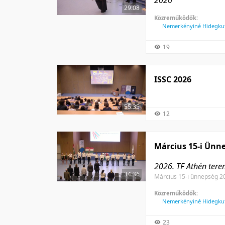
2026
29:08
Közreműködők:
Nemerkényiné Hidegkuti
19
ISSC 2026
55:35
12
Március 15-i Ünn
2026. TF Athén ter
34:36
Március 15-i ünnepség 2
Közreműködők:
Nemerkényiné Hidegkuti
23