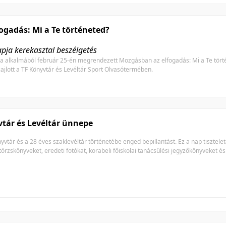
ogadás: Mi a Te történeted?
ja kerekasztal beszélgetés
 alkalmából február 25-én megrendezett Mozgásban az elfogadás: Mi a Te törté
ajlott a TF Könyvtár és Levéltár Sport Olvasótermében.
vtár és Levéltár ünnepe
tár és a 28 éves szaklevéltár történetébe enged bepillantást. Ez a nap tiszteleta
i törzskönyveket, eredeti fotókat, korabeli főiskolai tanácsülési jegyzőkönyveket és