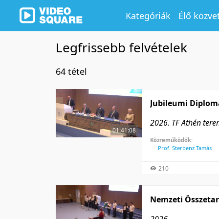
Kategóriák
Élő közve
Legfrissebb felvételek
64 tétel
Jubileumi Diplo
2026. TF Athén ter
01:41:08
Közreműködők:
Prof. Sterbenz Tamás
210
Nemzeti Összetar