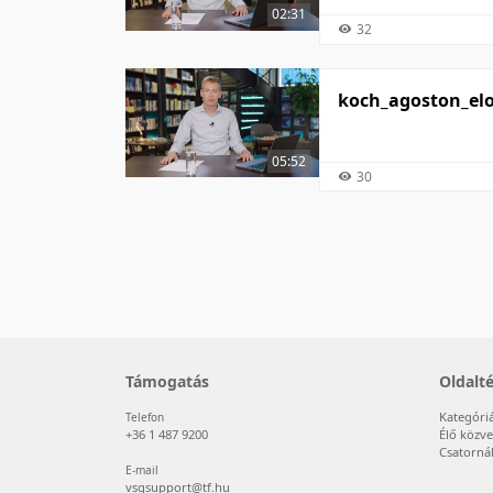
02:31
32
koch_agoston_elo
05:52
30
Támogatás
Oldalt
Kategóri
Telefon
+36 1 487 9200
Élő közve
Csatorná
E-mail
vsqsupport@tf.hu