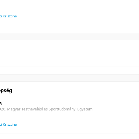
 Krisztina
epség
em
026. Magyar Testnevelési és Sporttudományi Egyetem
 Krisztina