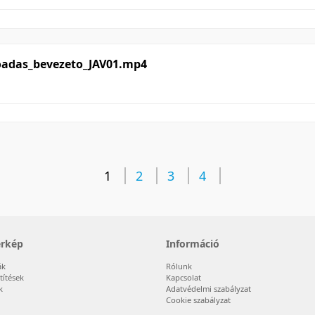
adas_beve­zeto_JAV01.mp4
1
2
3
4
érkép
Információ
ák
Rólunk
títések
Kapcsolat
k
Adatvédelmi szabályzat
Cookie szabályzat