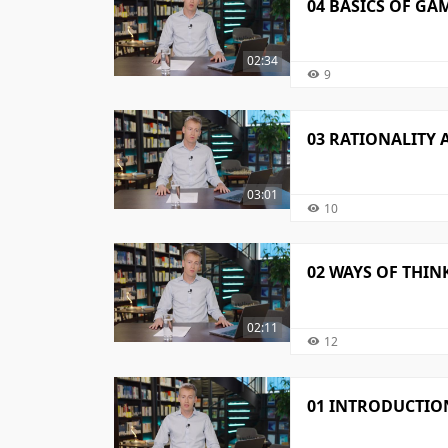
04 BASICS OF GA
02:34
9
03 RATIONALITY
03:01
10
02 WAYS OF THIN
02:11
12
01 INTRODUCTION