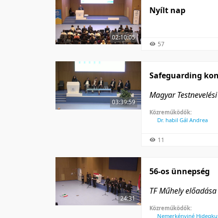
Nyílt nap
02:10:05
57
Safeguarding kon
Magyar Testnevelés
03:39:59
Közreműködők:
Dr. habil Gál Andrea
11
56-os ünnepség
TF Műhely előadása
24:31
Közreműködők:
Nemerkényiné Hidegkuti