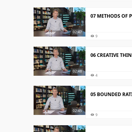
07 METHODS OF 
02:47
9
06 CREATIVE THI
02:48
4
05 BOUNDED RATI
02:45
9