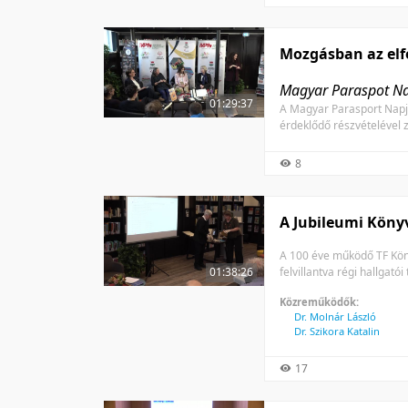
Mozgásban az elf
Magyar Paraspot Nap
01:29:37
A Magyar Parasport Napja
érdeklődő részvételével z
8
A Jubileumi Köny
A 100 éve működő TF Könyv
felvillantva régi hallgató
01:38:26
Közreműködők:
Dr. Molnár László
Dr. Szikora Katalin
17