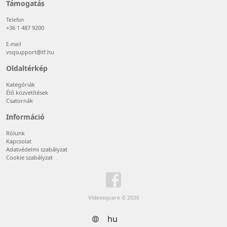
Támogatás
Telefon
+36 1 487 9200
E-mail
vsqsupport@tf.hu
Oldaltérkép
Kategóriák
Élő közvetítések
Csatornák
Információ
Rólunk
Kapcsolat
Adatvédelmi szabályzat
Cookie szabályzat
Videosquare © 2026