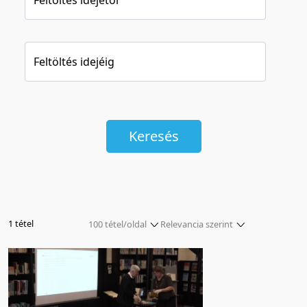
Feltöltés idejéig
Keresés
1 tétel
100 tétel/oldal
Relevancia szerint
5 tétel/oldal
Relevancia szerint
10 tétel/oldal
Kezdés/felvétel dátuma szerint
20 tétel/oldal
Kezdés/felvétel dátuma szerint