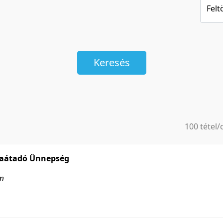
Felt
Keresés
100 tétel/
5 tétel/old
10 tétel/o
maátadó Ünnepség
20 tétel/o
em
50 tétel/o
100 tétel/