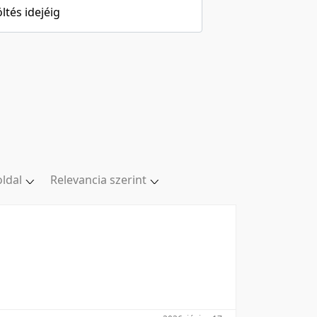
öltés idejéig
oldal
Relevancia szerint
al
Relevancia szerint
ldal
Kezdés/felvétel dátuma szerint
ldal
Kezdés/felvétel dátuma szerint
ldal
Feltöltés dátuma szerint
oldal
Feltöltés dátuma szerint
Utolsó módosítás szerint