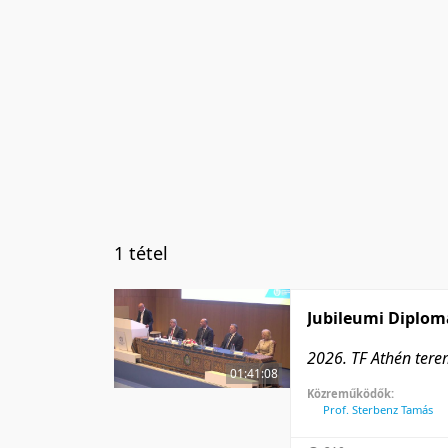
1 tétel
Jubileumi Diplo
2026. TF Athén ter
01:41:08
Közreműködők:
Prof. Sterbenz Tamás