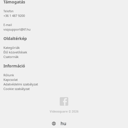
Támogatás
Telefon
+36 1 487 9200
E-mail
vsqsupport@tf.hu
Oldaltérkép
Kategóriák
Élő közvetítések
Csatornák
Információ
Rólunk
Kapcsolat
Adatvédelmi szabályzat
Cookie szabályzat
Videosquare © 2026