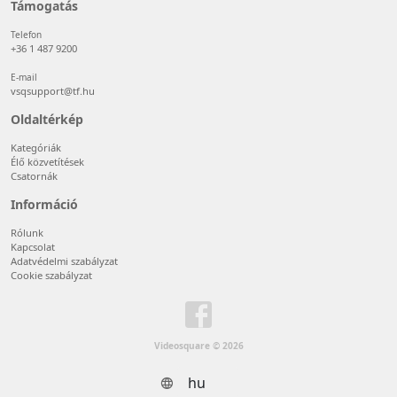
Támogatás
Telefon
+36 1 487 9200
E-mail
vsqsupport@tf.hu
Oldaltérkép
Kategóriák
Élő közvetítések
Csatornák
Információ
Rólunk
Kapcsolat
Adatvédelmi szabályzat
Cookie szabályzat
Videosquare © 2026