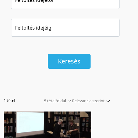
Feltöltés idejéig
Keresés
1 tétel
5 tétel/oldal
Relevancia szerint
5 tétel/oldal
Relevancia szerint
10 tétel/oldal
Kezdés/felvétel dátuma szerint
20 tétel/oldal
Kezdés/felvétel dátuma szerint