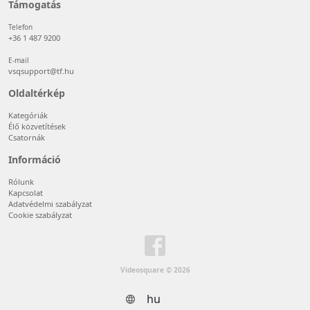
Támogatás
Telefon
+36 1 487 9200
E-mail
vsqsupport@tf.hu
Oldaltérkép
Kategóriák
Élő közvetítések
Csatornák
Információ
Rólunk
Kapcsolat
Adatvédelmi szabályzat
Cookie szabályzat
Videosquare © 2026