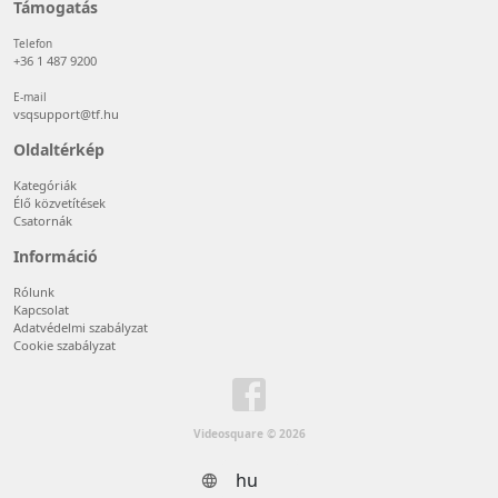
Támogatás
Telefon
+36 1 487 9200
E-mail
vsqsupport@tf.hu
Oldaltérkép
Kategóriák
Élő közvetítések
Csatornák
Információ
Rólunk
Kapcsolat
Adatvédelmi szabályzat
Cookie szabályzat
Videosquare © 2026