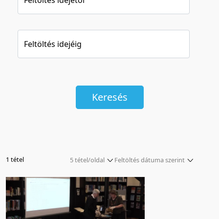
Feltöltés idejéig
Keresés
1 tétel
5 tétel/oldal
Feltöltés dátuma szerint
5 tétel/oldal
Relevancia szerint
10 tétel/oldal
Kezdés/felvétel dátuma szerint
20 tétel/oldal
Kezdés/felvétel dátuma szerint