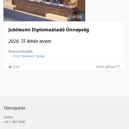
50 tétel/oldal
Feltöltés dátuma szerint
100 tétel/oldal
Feltöltés dátuma szerint
01:41:08
Utolsó módosítás szerint
Utolsó módosítás szerint
Jubileumi Diplomaátadó Ünnepség
2026. TF Athén terem
Közreműködők:
Prof. Sterbenz Tamás
2026. június 17.
210
Támogatás
Telefon
+36 1 487 9200