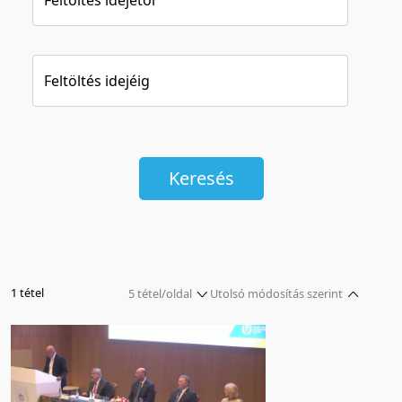
Feltöltés idejéig
Keresés
1 tétel
5 tétel/oldal
Utolsó módosítás szerint
5 tétel/oldal
Relevancia szerint
10 tétel/oldal
Kezdés/felvétel dátuma szerint
20 tétel/oldal
Kezdés/felvétel dátuma szerint