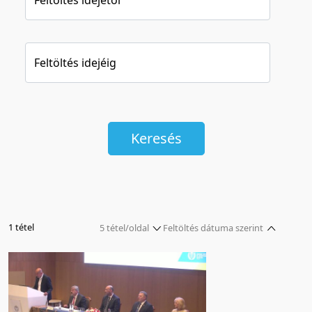
Feltöltés idejéig
Keresés
1 tétel
5 tétel/oldal
Feltöltés dátuma szerint
5 tétel/oldal
Relevancia szerint
10 tétel/oldal
Kezdés/felvétel dátuma szerint
20 tétel/oldal
Kezdés/felvétel dátuma szerint