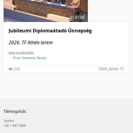
50 tétel/oldal
Feltöltés dátuma szerint
100 tétel/oldal
Feltöltés dátuma szerint
01:41:08
Utolsó módosítás szerint
Utolsó módosítás szerint
Jubileumi Diplomaátadó Ünnepség
2026. TF Athén terem
Közreműködők:
Prof. Sterbenz Tamás
2026. június 17.
210
Támogatás
Telefon
+36 1 487 9200